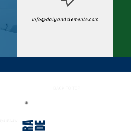
info@dalyandclemente.com
BACK TO TOP
eys at Law
DE