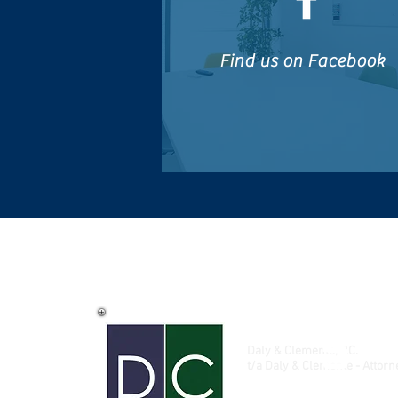
Find us on Facebook
Daly & Clemente, P.C.
t/a Daly & Clemente - Attorn