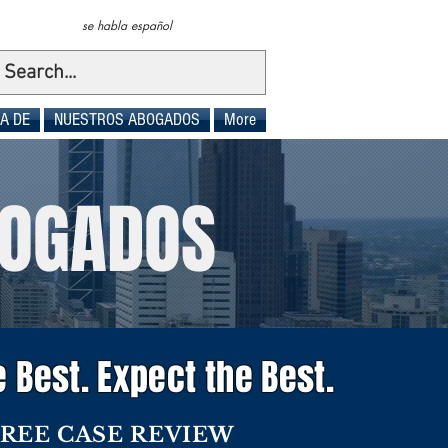
se habla español
A DE
NUESTROS ABOGADOS
More
BOGADOS
e Best. Expect the Best.
FREE CASE REVIEW