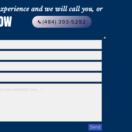
xperience and we will call you, or
L NOW
(484) 393-5292
Send